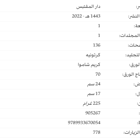
ر:
دار المقتبس
لنشر:
1443 هـ - 2022
ة:
1
المجلدات:
1
حات:
136
لتجليد:
كرتونيه
لورق:
كريم شاموا
ج الورق:
70
ض:
24
سم
ل:
17
سم
:
225
غرام
905267
9789933670054
لزيارات:
778