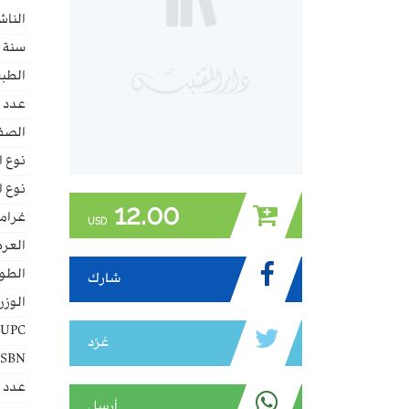
الناش
سنة ا
الطبع
عدد 
الصف
نوع ا
نوع ا
12.00
غراما
USD
العر
الطو
شارك
الوزن
UPC:
غرّد
ISBN:
عدد ا
أرسل