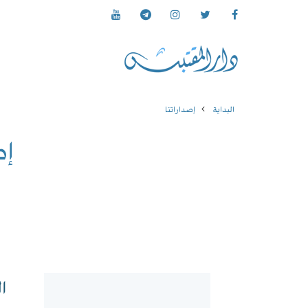
البداية
إصداراتنا
إص
ا