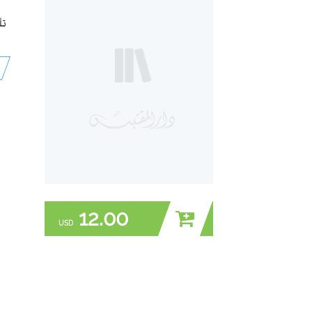
تأ
12.00
USD