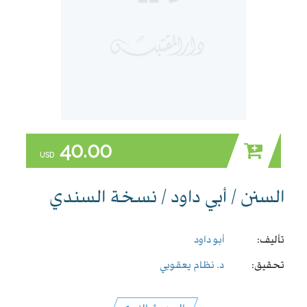
40.00
USD
السنن / أبي داود / نسخة السندي
تأليف:
أبو داود
تحقيق:
د. نظام يعقوبي