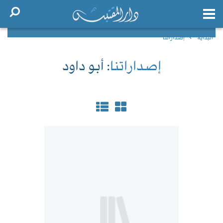
البداية
إصداراتنا
إصداراتنا
: أبو داود