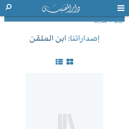
البداية
إصداراتنا
إصداراتنا
: ابن الملقن