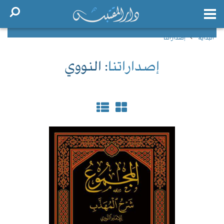
البداية
إصداراتنا
إصداراتنا
: النووي