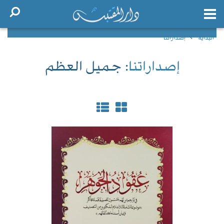
البداية
إصداراتنا
إصداراتنا
: جميل العظم