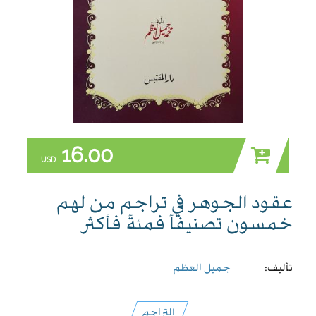
16.00
USD
عقود الجوهر في تراجم من لهم
خمسون تصنيفاً فمئةً فأكثر
تأليف:
جميل العظم
التراجم