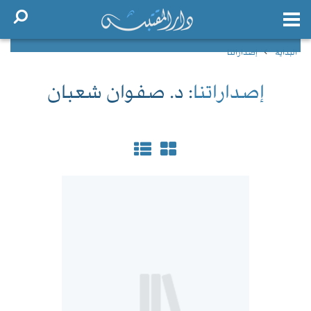
البداية
إصداراتنا
إصداراتنا
: د. صفوان شعبان