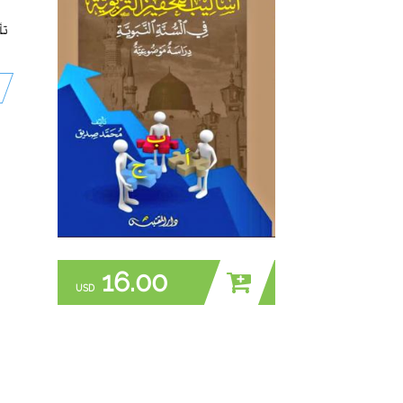
تأ
16.00
USD