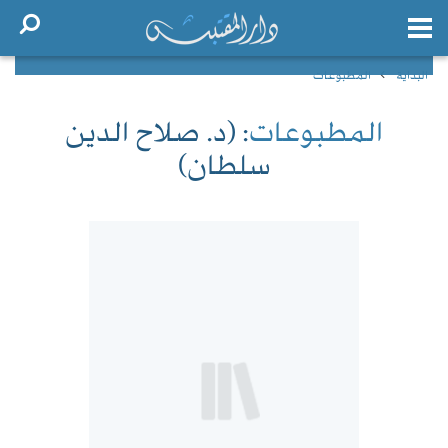
البداية
المطبوعات
المطبوعات
: (د. صلاح الدين
سلطان)