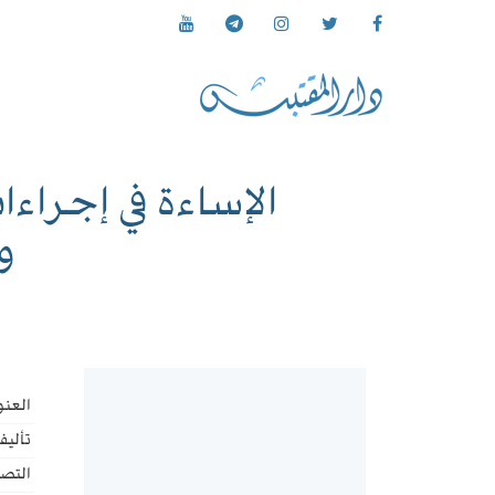
الإساءة في إجراء
و
العنو
تأليف
التص