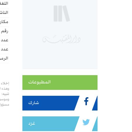
اللغة
الناش
مكان 
رقم ا
عدد 
عدد ا
الرمز
المطبوعات
إخلاء 
وهذه ا
تنبيه:
وموسوع
شارك
مسؤولي
غرّد