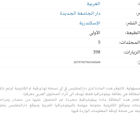
:
العربية
ر:
دار الجامعة الجديدة
النشر:
الإسكندرية
لطبعة:
الأولى
المجلدات:
5
لزيارات:
398
:
26797567941545668
مسؤولية:
لاتتوفر هذه المادة لدى دارالمقتبس في أي نسخة لها ورقية أو الكترونية أوغير ذل
لبطاقة هي بطاقة بيبلوغرافيا فقط تهدف الى إثراء المحتوى العربي معرفيًا.
تعتبر هذه البطاقة مادة بيبلوغرافية مجردة تم الحصول عليها من مصادر ومراج
ات ومواقع الكترونية متنوعة مهتمة بالبيبلوغرافيا العربية وموقع دارالمقتبس يخل
ته عن صحة أودقة المعلومات الواردة فيها.