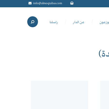
info@almoqtabas.com
وزعون
عن الدار
راسلنا
ة)