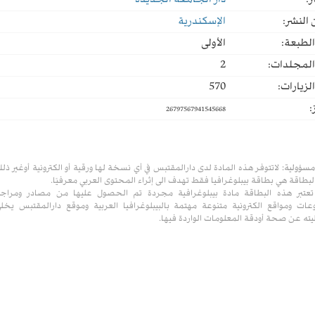
ر:
دار الجامعة الجديدة
النشر:
الإسكندرية
لطبعة:
الأولى
المجلدات:
2
لزيارات:
570
:
26797567941545668
مسؤولية:
لاتتوفر هذه المادة لدى دارالمقتبس في أي نسخة لها ورقية أو الكترونية أوغير ذل
لبطاقة هي بطاقة بيبلوغرافيا فقط تهدف الى إثراء المحتوى العربي معرفيًا.
تعتبر هذه البطاقة مادة بيبلوغرافية مجردة تم الحصول عليها من مصادر ومراج
ات ومواقع الكترونية متنوعة مهتمة بالبيبلوغرافيا العربية وموقع دارالمقتبس يخل
ته عن صحة أودقة المعلومات الواردة فيها.