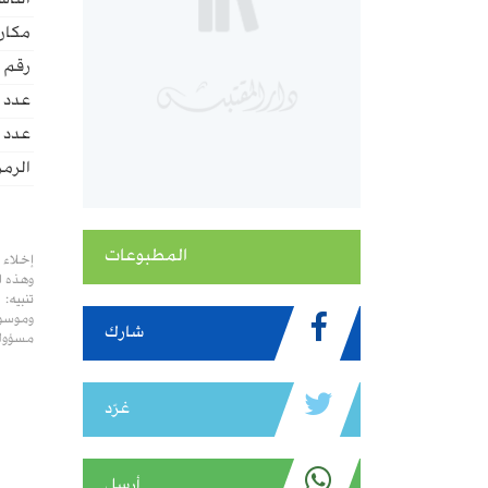
الناش
مكان 
رقم ا
عدد 
عدد ا
الرمز
المطبوعات
إخلاء 
وهذه ا
تنبيه:
وموسوع
شارك
مسؤولي
غرّد
أرسل