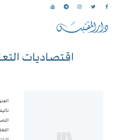
اقتصاديات التعل
العنو
تأليف
التص
اللغة