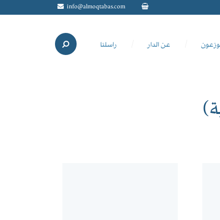
info@almoqtabas.com
وزعون
عن الدار
راسلنا
ة)