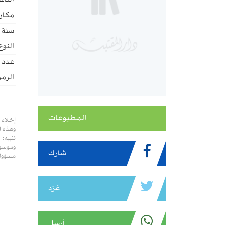
الناش
مكان 
سنة ا
النوع
عدد ا
الرمز
المطبوعات
إخلاء 
وهذه ا
تنبيه:
وموسوع
شارك
مسؤولي
غرّد
أرسل