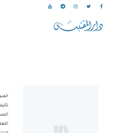
العنو
تأليف
التص
اللغة