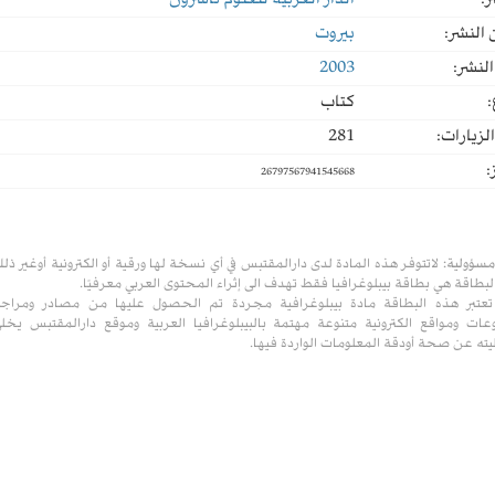
ر:
الدار العربية للعلوم ناشرون
النشر:
بيروت
لنشر:
2003
:
كتاب
لزيارات:
281
:
26797567941545668
مسؤولية:
لاتتوفر هذه المادة لدى دارالمقتبس في أي نسخة لها ورقية أو الكترونية أوغير ذل
لبطاقة هي بطاقة بيبلوغرافيا فقط تهدف الى إثراء المحتوى العربي معرفيًا.
تعتبر هذه البطاقة مادة بيبلوغرافية مجردة تم الحصول عليها من مصادر ومراج
ات ومواقع الكترونية متنوعة مهتمة بالبيبلوغرافيا العربية وموقع دارالمقتبس يخل
ته عن صحة أودقة المعلومات الواردة فيها.