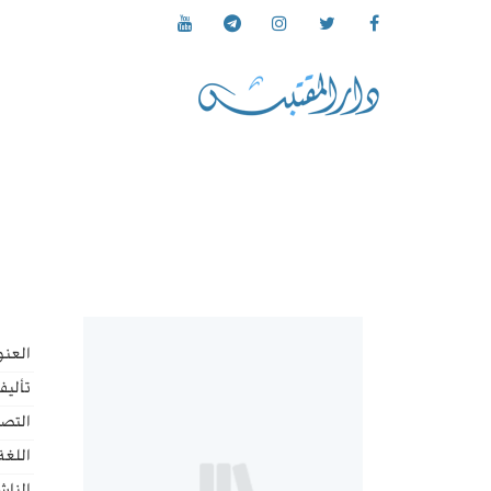
العنو
تأليف
التص
اللغة