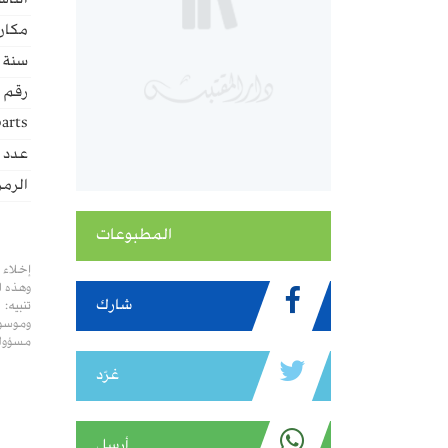
الناش
مكان 
سنة ا
رقم ا
arts:
عدد ا
الرمز
المطبوعات
إخلاء 
وهذه ا
شارك
تنبيه:
وموسوع
مسؤولي
غرّد
أرسل