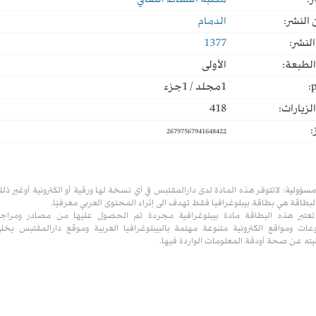
ر:
مكتبة النشاط الثقافي
النشر:
الدمام
لنشر:
1377
لطبعة:
الأولى
p
1مجلد / 1جزء
لزيارات:
418
:
26797567941648422
مسؤولية:
لاتتوفر هذه المادة لدى دارالمقتبس في أي نسخة لها ورقية أو الكترونية أوغير ذل
لبطاقة هي بطاقة بيبلوغرافيا فقط تهدف الى إثراء المحتوى العربي معرفيًا.
تعتبر هذه البطاقة مادة بيبلوغرافية مجردة تم الحصول عليها من مصادر ومراج
ات ومواقع الكترونية متنوعة مهتمة بالبيبلوغرافيا العربية وموقع دارالمقتبس يخل
ته عن صحة أودقة المعلومات الواردة فيها.