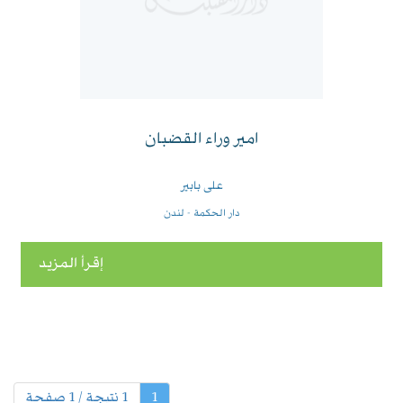
امير وراء القضبان
على بابير
دار الحكمة - لندن
إقرأ المزيد
(الحالية)
1
1 نتيجة / 1 صفحة