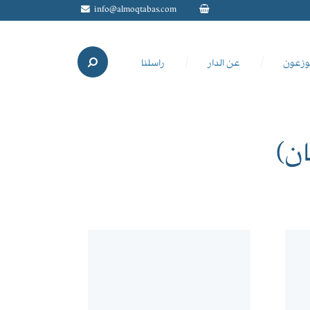
info@almoqtabas.com
وزعون
عن الدار
راسلنا
ن)