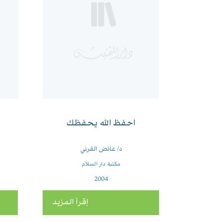
احفظ الله يحفظك
د/ عائض القرني
مكتبة دار السلام
2004
إقرأ المزيد