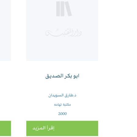
ابو بكر الصديق
د.طارق السويدان
مكتبة تهامه
2000
إقرأ المزيد