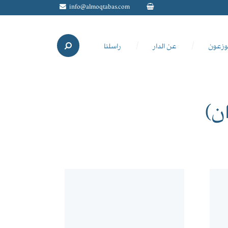
info@almoqtabas.com
وزعون
عن الدار
راسلنا
ن)